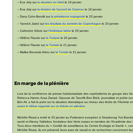
– Eva Joly sur
la situation en Haïti
le 19 janvier.
– Eva Joly sur
la révision de l’accord de Cotonou
le 19 janvier.
– Dany Cohn-Bendit sur
la présidence espagnole
le 20 janvier.
– Yannick Jadot sur
les résultats du sommet de Copenhague
le 20 janvier.
– Catherine Gréze sur
l’Amérique latine
le 20 janvier.
– Hélène Flautre sur
la Turquie
le 20 janvier.
– Hélène Flautre sur
la Tunisie
le 21 janvier.
– Malika Benarab-Attou sur
la Tunisie
le 21 janvier.
En marge de la plénière
Lors de la conférence de presse hebdomadaire des coprésidents du groupe des Ve
Rebecca Harms, Azza Zarrad, l’épouse de Taoufik Ben Brick, journaliste et poète tun
Ben Ali, a fait le point sur la situation dramatique au niveau des droits de l’Homme e
avant le débat organisé sur ce thème en plénière
.
Michèle Rivasi a invité le 20 janvier au Parlement européen à Strasbourg Yuri Bandaj
santé et Alexey Yablokov, fondateur des Verts russes et membre de l’Académie des
Tous deux membres du « Comité de surveillance du Centre Ecologie et Santé », c
Michèle Rivasi, ils ont présenté leurs axes de travail et de recherches concernant le