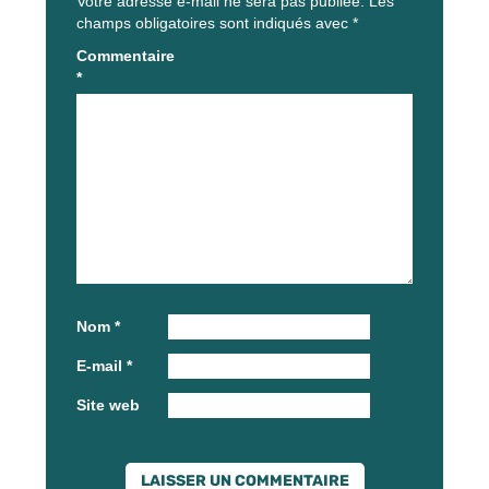
Votre adresse e-mail ne sera pas publiée.
Les
champs obligatoires sont indiqués avec
*
Commentaire
*
Nom
*
E-mail
*
Site web