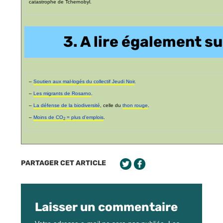
catastrophe de Tchernobyl.
3. A lire également sur
–
Soutien aux mal-logés du collectif Jeudi Noir
.
–
Les migrants de Rosarno
.
–
La défense de la biodiversité
, celle du
thon rouge
.
–
Moins de CO
= plus d’emplois
.
2
PARTAGER CET ARTICLE
Laisser un commentaire