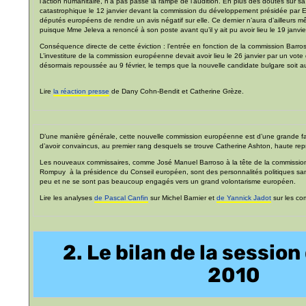
l’action humanitaire, n’a pas passé la rampe de l’audition. En plus des doutes sur sa
catastrophique le 12 janvier devant la commission du développement présidée par E
députés européens de rendre un avis négatif sur elle. Ce dernier n’aura d’ailleurs 
puisque Mme Jeleva a renoncé à son poste avant qu’il y ait pu avoir lieu le 19 janvie
Conséquence directe de cette éviction : l’entrée en fonction de la commission Barros
L’investiture de la commission européenne devait avoir lieu le 26 janvier par un vot
désormais repoussée au 9 février, le temps que la nouvelle candidate bulgare soit a
Lire
la réaction presse
de Dany Cohn-Bendit et Catherine Grèze.
D’une manière générale, cette nouvelle commission européenne est d’une grande fai
d’avoir convaincus, au premier rang desquels se trouve Catherine Ashton, haute repr
Les nouveaux commissaires, comme José Manuel Barroso à la tête de la commiss
Rompuy à la présidence du Conseil européen, sont des personnalités politiques sa
peu et ne se sont pas beaucoup engagés vers un grand volontarisme européen.
Lire les analyses
de Pascal Canfin
sur Michel Barnier et
de Yannick Jadot
sur les com
2. Le bilan de la session
2010