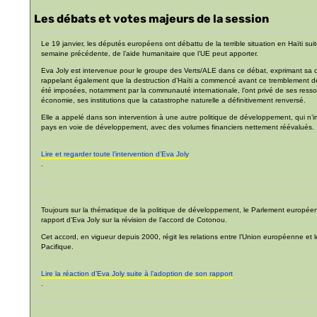
Les débats et votes majeurs de la session
Le 19 janvier, les députés européens ont débattu de la terrible situation en Haïti su
semaine précédente, de l’aide humanitaire que l’UE peut apporter.
Eva Joly est intervenue pour le groupe des Verts/ALE dans ce débat, exprimant sa 
rappelant également que la destruction d’Haïti a commencé avant ce tremblement de t
été imposées, notamment par la communauté internationale, l’ont privé de ses ressour
économie, ses institutions que la catastrophe naturelle a définitivement renversé.
Elle a appelé dans son intervention à une autre politique de développement, qui n’
pays en voie de développement, avec des volumes financiers nettement réévalués.
Lire et regarder toute l’intervention d’Eva Joly
.
Toujours sur la thématique de la politique de développement, le Parlement européen
rapport d’Eva Joly sur la révision de l’accord de Cotonou.
Cet accord, en vigueur depuis 2000, régit les relations entre l’Union européenne et 
Pacifique.
Lire la réaction d’Eva Joly suite à l’adoption de son rapport
.