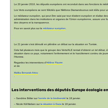
Le 20 janvier 2010, les députés européens ont reconduit dans ses fonctions le méd
Les Verts européens se sont félicités que Nikiforos Diamandourous soit réélu pour
Le médiateur européen, qui peut être saisi par tout résident européen et réalise d
administration dans les institutions et organes de l’Union européenne, assure une fo
des citoyens et la transparence.
Pour en savoir plus sur le
médiateur européen
.
Le 21 janvier s’est déroulé en plénière un débat sur la situation en Tunisie.
Cela fait plusieurs mois que le groupe des Verts/ALE tentait d’obtenir un tel débat, 
situation dans ce pays, notamment l’enfermement et le harcèlement continu de journ
l’Homme.
Regardez les interventions d’
Hélène Flautre
et de
Malika Benarab-Attou
.
Les interventions des députés Europe écologie en
– Sandrine Bélier sur
l’année de la biodiversité
le 18 janvier.
– Nicole Kiil-Nielsen sur
la situation à Gaza
le 18 janvier.