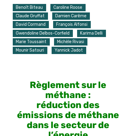
Benoît Biteau
Caroline Roose
Claude Gruffat
Damien Carême
David Cormand
François Alfonsi
Gwendoline Delbos-Corfield
Karima Delli
Marie Toussaint
Michèle Rivasi
Mounir Satouri
Yannick Jadot
Règlement sur le
méthane :
réduction des
émissions de méthane
dans le secteur de
l’énergie