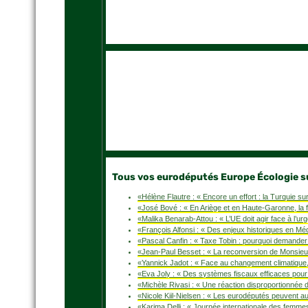
Tous vos eurodéputés Europe Écologie sur
«Hélène Flautre : « Encore un effort : la Turquie su
«José Bové : « En Ariège et en Haute-Garonne, la f
«Malika Benarab-Attou : « L’UE doit agir face à l’u
«François Alfonsi : « Des enjeux historiques en Mé
«Pascal Canfin : « Taxe Tobin : pourquoi demande
«Jean-Paul Besset : « La reconversion de Monsieu
«Yannick Jadot : « Face au changement climatique, 
«Eva Joly : « Des systèmes fiscaux efficaces pour
«Michèle Rivasi : « Une réaction disproportionnée 
«Nicole Kiil-Nielsen : « Les eurodéputés peuvent a
«Karima Delli : « Journée internationale des femme