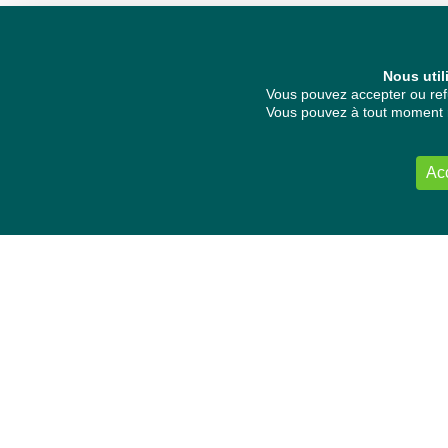
Nous util
Vous pouvez accepter ou refu
Vous pouvez à tout moment re
Ac
NOUS CONTACTER
Délégation Europe Ecologie
Groupe Verts/ALE du Parlement européen