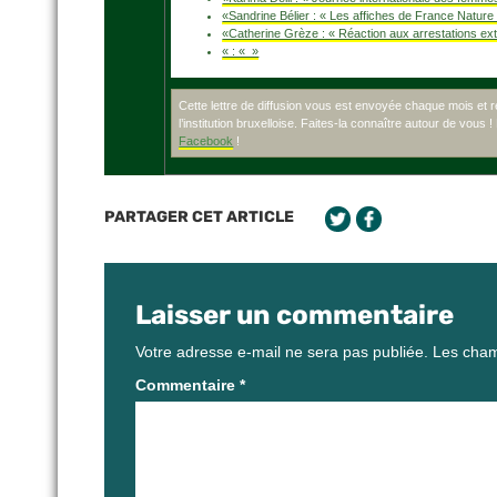
«Sandrine Bélier : « Les affiches de France Nature
«Catherine Grèze : « Réaction aux arrestations ex
« : « »
Cette lettre de diffusion vous est envoyée chaque mois et
l’institution bruxelloise. Faites-la connaître autour de vous !
Facebook
!
PARTAGER CET ARTICLE
Laisser un commentaire
Votre adresse e-mail ne sera pas publiée.
Les cham
Commentaire
*