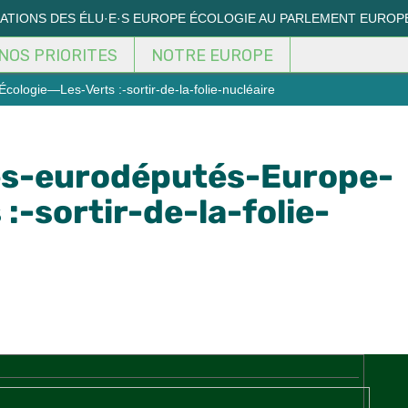
MATIONS DES ÉLU·E·S EUROPE ÉCOLOGIE AU PARLEMENT EUROP
NOS PRIORITES
NOTRE EUROPE
ologie—Les-Verts :-sortir-de-la-folie-nucléaire
es-eurodéputés-Europe-
:-sortir-de-la-folie-