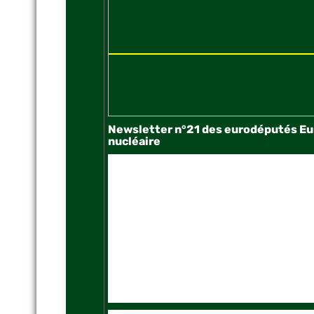
Newsletter n°21 des eurodéputés Europ
nucléaire