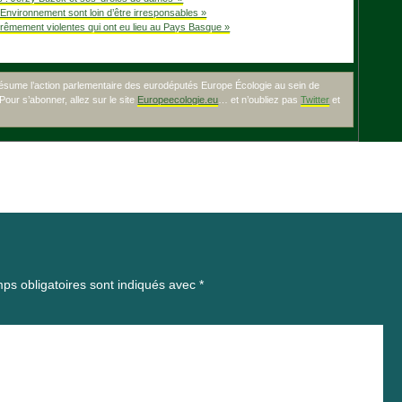
 Environnement sont loin d’être irresponsables »
trêmement violentes qui ont eu lieu au Pays Basque »
 résume l’action parlementaire des eurodéputés Europe Écologie au sein de
 Pour s’abonner, allez sur le site
Europeecologie.eu
… et n’oubliez pas
Twitter
et
ps obligatoires sont indiqués avec
*