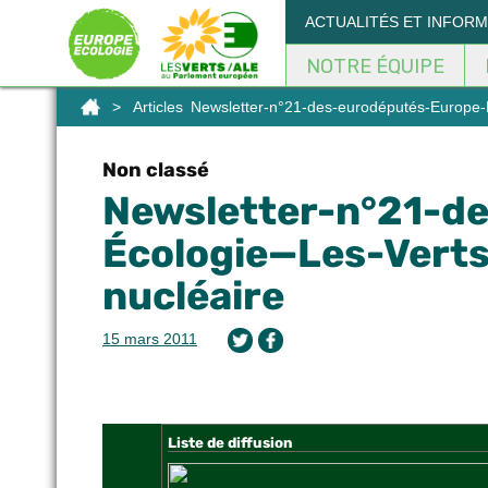
Panneau de gestion des cookies
ACTUALITÉS ET INFOR
NOTRE ÉQUIPE
>
Articles
Newsletter-n°21-des-eurodéputés-Europe-Éc
Non classé
Newsletter-n°21-d
Écologie—Les-Verts 
nucléaire
15 mars 2011
Liste de diffusion