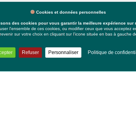
Cookies et données personnelles
isons des cookies pour vous garantir la meilleure expérience sur n
ser l'ensemble de ces cookies, ou modifier ceux que vous acceptez en 
venir sur votre choix en cliquant sur l'icone située en bas à gauche de
cepter
Refuser
Personnaliser
Politique de confidenti
VOS DÉPUTÉ·E·S EUROPÉEN·NE·S
Mélissa Camara
David Cormand
Mounir Satouri
Majdouline Sbaï
Marie Toussaint