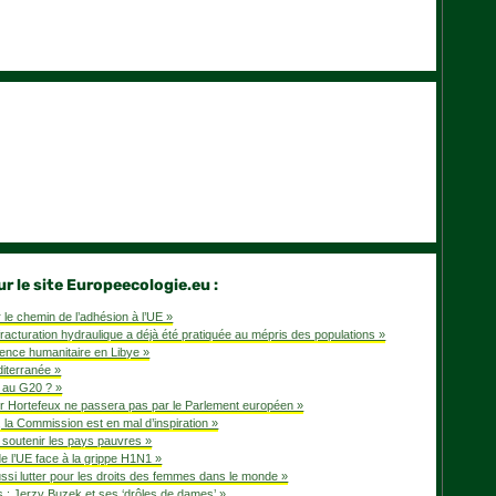
 le site Europeecologie.eu :
r le chemin de l’adhésion à l’UE »
racturation hydraulique a déjà été pratiquée au mépris des populations »
rgence humanitaire en Libye »
diterranée »
r au G20 ? »
r Hortefeux ne passera pas par le Parlement européen »
la Commission est en mal d’inspiration »
 soutenir les pays pauvres »
de l’UE face à la grippe H1N1 »
ussi lutter pour les droits des femmes dans le monde »
s : Jerzy Buzek et ses ‘drôles de dames’ »