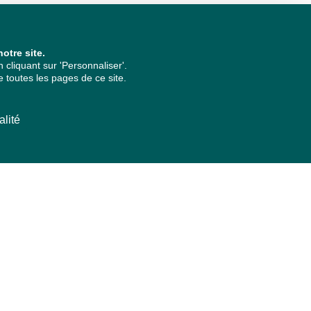
otre site.
cliquant sur 'Personnaliser'.
 toutes les pages de ce site.
alité
ARCHIVES PAR ANNÉES
2026
2025
2024
2023
2022
2021
2020
2019
2018
2017
2016
2015