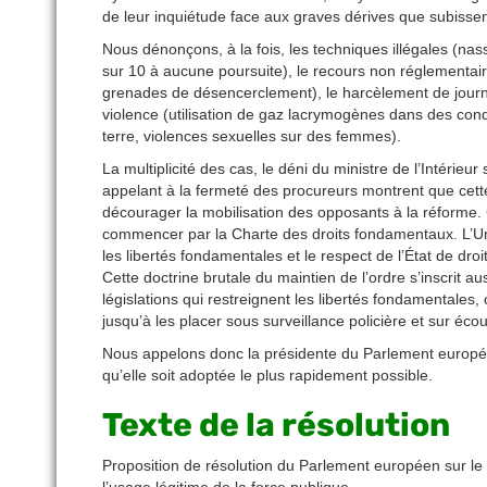
de leur inquiétude face aux graves dérives que subissen
Nous dénonçons, à la fois, les techniques illégales (nas
sur 10 à aucune poursuite), le recours non réglementa
grenades de désencerclement), le harcèlement de journal
violence (utilisation de gaz lacrymogènes dans des cond
terre, violences sexuelles sur des femmes).
La multiplicité des cas, le déni du ministre de l’Intérie
appelant à la fermeté des procureurs montrent que cette v
décourager la mobilisation des opposants à la réforme. C
commencer par la Charte des droits fondamentaux. L’Un
les libertés fondamentales et le respect de l’État de droi
Cette doctrine brutale du maintien de l’ordre s’inscrit au
législations qui restreignent les libertés fondamentales, c
jusqu’à les placer sous surveillance policière et sur écou
Nous appelons donc la présidente du Parlement europée
qu’elle soit adoptée le plus rapidement possible.
Texte de la résolution
Proposition de résolution du Parlement européen sur le 
l’usage légitime de la force publique