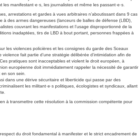
t les manifestant·e·s, les journalistes et même les passant·e·s.
ses, arrestations et gardes à vues arbitraires n’aboutissant dans 9 cas
ire à des armes dangereuses (lanceurs de balles de défense (LBD),
istes couvrant les manifestations et l’usage disproportionné de la
itions inadaptées, tirs de LBD à bout portant, personnes frappées à
ur sur les violences policières et les consignes du garde des Sceaux
iolence fait partie d’une stratégie délibérée d’intimidation afin de
es pratiques sont inacceptables et violent le droit européen, à
ion européenne doit immédiatement rappeler la nécessité de garantir
t en son sein.
ssi dans une dérive sécuritaire et liberticide qui passe par des
riminalisent les militant·e·s politiques, écologistes et syndicaux, allant
te.
n à transmettre cette résolution à la commission compétente pour
respect du droit fondamental à manifester et le strict encadrement de