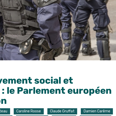
ement social et
s : le Parlement européen
on
iteau
Caroline Roose
Claude Gruffat
Damien Carême