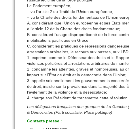
Le Parlement européen,
– vu l’article 2 du Traité de l’Union européenne,
– vu la Charte des droits fondamentaux de l’Union eur
A. considérant que l’Union européenne et ses États mem
à l’article 12 de la Charte des droits fondamentaux;
B. considérant l’usage disproportionné de la force contr
mobilisations pacifiques en Grèce;
C. considérant les pratiques de répressions dangereuses
arrestations arbitraires, le recours aux nasses, aux L
1. exprime, comme le Défenseur des droits et le Rappor
violences policières et arrestations arbitraires de manife
2. condamne les atteintes, graves et nombreuses, au dro
impact sur l’État de droit et la démocratie dans l’Union;
3. appelle solennellement les gouvernements concernés et
de droit; insiste sur la prévalence dans la majorité des
l’évitement de la violence et la désescalade;
4. charge son Président de transmettre cette résolutio
Les délégations françaises des groupes de La Gauche (
& Démocrates (Parti socialiste, Place publique)
Contacts presse :