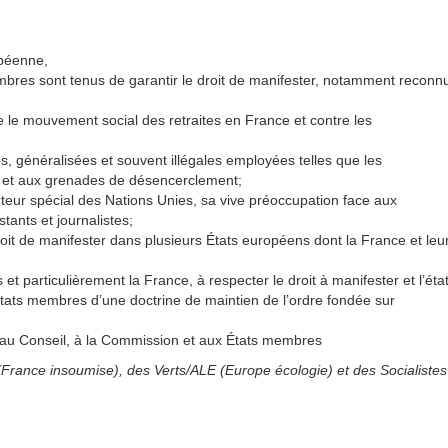
opéenne,
bres sont tenus de garantir le droit de manifester, notamment reconn
e le mouvement social des retraites en France et contre les
, généralisées et souvent illégales employées telles que les
BD et aux grenades de désencerclement;
teur spécial des Nations Unies, sa vive préoccupation face aux
stants et journalistes;
it de manifester dans plusieurs États européens dont la France et leu
 particulièrement la France, à respecter le droit à manifester et l’éta
 États membres d’une doctrine de maintien de l’ordre fondée sur
n au Conseil, à la Commission et aux États membres
France insoumise), des Verts/ALE (Europe écologie) et des Socialistes