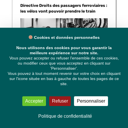
Directive Droits des passagers ferroviaires :
les vélos vont pouvoir prendre le train
Cookies et données personnelles
Nous utilisons des cookies pour vous garantir la
meilleure expérience sur notre site.
Vous pouvez accepter ou refuser l'ensemble de ces cookies,
ou modifier ceux que vous acceptez en cliquant sur
'Personnaliser'.
Karima DELLI se félicite de l’adoption,
Vous pouvez à tout moment revenir sur votre choix en cliquant
sur l'icone située en bas à gauche de toutes les pages de ce
par Le Parlement européen, d’un
site.
rapport modifiant la directive sur les
droits des passagers. L’objectif est
d’améliorer la qualité du service
Accepter
Refuser
Personnaliser
ferroviaire et de le rendre plus attractif.
La nouvelle législation prévoit donc
des
combinaisons plus performantes avec
Politique de confidentialité
les autres modes de transport comme
le vélo, un meilleur barème de