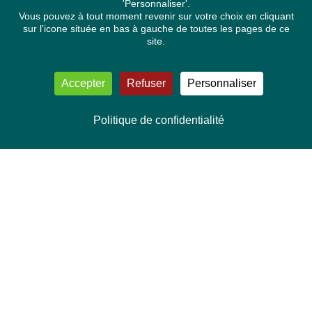
'Personnaliser'.
Vous pouvez à tout moment revenir sur votre choix en cliquant
sur l'icone située en bas à gauche de toutes les pages de ce
site.
Accepter
Refuser
Personnaliser
Politique de confidentialité
NOUS CONTACTER
Délégation Europe Ecologie
Groupe Verts/ALE du Parlement européen
ASP 06E210, Rue Wiertz 60,
B-1047 Bruxelles