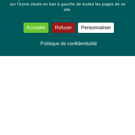
sur l'icone située en bas à gauche de toutes les pages de ce
site.
Accepter
Refuser
Personnaliser
Politique de confidentialité
NOUS CONTACTER
Délégation Europe Ecologie
Groupe Verts/ALE du Parlement européen
ASP 06E210, Rue Wiertz 60,
B-1047 Bruxelles