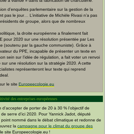
 colle à viande » dans la fabrication de charcuterie.
ion d’enquêtes parlementaire sur la gestion de la
t pas le jour… L’initiative de Michèle Rivasi n’a pas
présidents de groupe, alors que de nombreux
 politique, la droite européenne a finalement fait
’UE pour 2020 sur une résolution présentée par Les
ste (soutenu par la gauche communiste). Grâce à
ervateur du PPE, incapable de présenter un texte en
 sein sur l’idée de régulation, a fait voter un renvoi
 sur une résolution sur la stratégie 2020. A cette
ialistes représenteront leur texte qui reprend
deal.
ur le site
Europeecologie.eu
itivité des entreprises européennes
d’accepter de porter de 20 à 30 % l’objectif de
 de serre d’ici 2020. Pour Yannick Jadot, député
 à point nommé dans le débat climatique et redonne de
ouvrez la
campagne pour le climat du groupe des
e site Europeecologie.eu !