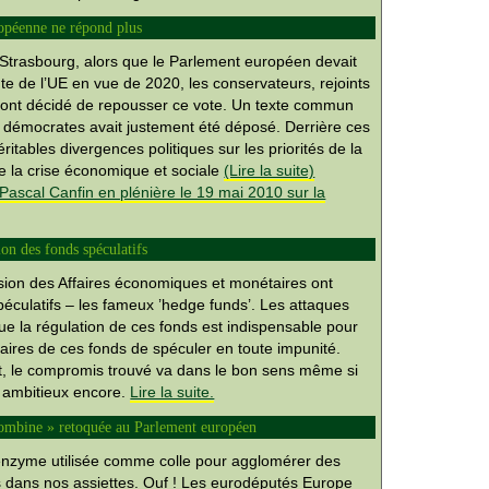
ropéenne ne répond plus
à Strasbourg, alors que le Parlement européen devait
ute de l’UE en vue de 2020, les conservateurs, rejoints
s, ont décidé de repousser ce vote. Un texte commun
x démocrates avait justement été déposé. Derrière ces
itables divergences politiques sur les priorités de la
de la crise économique et sociale
(Lire la suite)
 Pascal Canfin en plénière le 19 mai 2010 sur la
on des fonds spéculatifs
ion des Affaires économiques et monétaires ont
spéculatifs – les fameux ’hedge funds’. Les attaques
que la régulation de ces fonds est indispensable pour
naires de ces fonds de spéculer en toute impunité.
t, le compromis trouvé va dans le bon sens même si
s ambitieux encore.
Lire la suite.
hrombine » retoquée au Parlement européen
enzyme utilisée comme colle pour agglomérer des
 dans nos assiettes. Ouf ! Les eurodéputés Europe