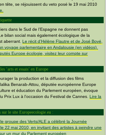
en tête, se réjouissent du veto posé le 19 mai 2010
te.
tiquette
nniers dans le Sud de l’Espagne ne donnent pas
 Le bilan social mais également écologique de la
st aberrant.
Le récit d’Hélène Flautre et de José Bové,
un voyage parlementaire en Andalousie (en vidéos).
putés Europe écologie, visitez leur compte sur
les ’arts et essais’ en Europe
rager la production et la diffusion des films
Malika Benarab-Attou, députée européenne Europe
ulture et éducation du Parlement européen, évoque
u Prix Lux à l’occasion du Festival de Cannes.
Lire la
s sur le site Europeecologie.eu :
r, le groupe des Verts/ALE a célébré la Journée
, le 22 mai 2010, en invitant des artistes à peindre une
 sur un mur du Parlement européen