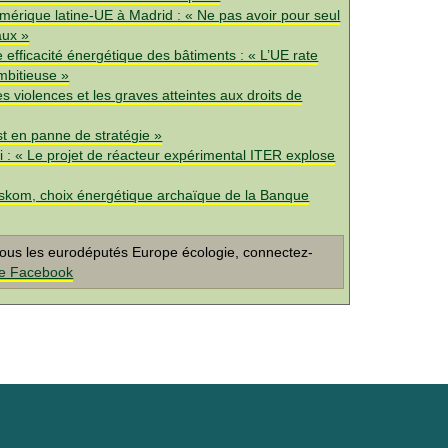
rique latine-UE à Madrid : « Ne pas avoir pour seul
aux »
 efficacité énergétique des bâtiments : « L’UE rate
ambitieuse »
s violences et les graves atteintes aux droits de
st en panne de stratégie »
i : « Le projet de réacteur expérimental ITER explose
 Eskom, choix énergétique archaïque de la Banque
e tous les eurodéputés Europe écologie, connectez-
e Facebook