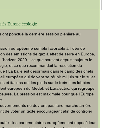
putés Europe écologie
ont ponctué la dernière session plénière au
ission européenne semble favorable à l’idée de
ction des émissions de gaz à effet de serre en Europe,
 l’horizon 2020 – ce que soutient depuis toujours le
gie, et ce que recommandait la résolution du
e ! La balle est désormais dans le camp des chefs
l européen qui doivent se réunir mi juin sur le sujet.
et italiens ont les pieds sur le frein. Les lobbies
lent européen du Medef, et Euralectric, qui regroupe
l’oeuvre. La pression est maximale pour que l’Europe
e.
 gouvernements ne devront pas faire marche arrière
nt de voter un texte encourageant afin de contrôler
bouffe : les parlementaires européens ont opposé leur