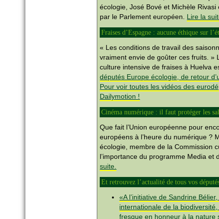
écologie, José Bové et Michèle Rivasi 
par le Parlement européen.
Lire la sui
Fraises d’Espagne : aucune éthique sur l’é
« Les conditions de travail des saiso
vraiment envie de goûter ces fruits. »
culture intensive de fraises à Huelva e
députés Europe écologie, de retour d’
Pour voir toutes les vidéos des eurodé
Dailymotion !
Cinéma numérique : il faut protéger les sal
Que fait l’Union européenne pour encou
européens à l’heure du numérique ? 
écologie, membre de la Commission c
l’importance du programme Media et d
suite.
Et retrouvez l’actualité de tous vos député
«A l’initiative de Sandrine Bélie
internationale de la biodiversité
fresque en honneur à la nature