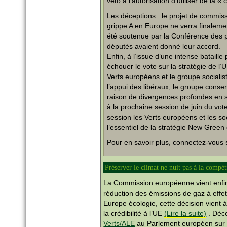
veto à l’autorisation d’utiliser de la «
Les déceptions : le projet de commiss
grippe A en Europe ne verra finalemen
été soutenue par la Conférence des 
députés avaient donné leur accord.
Enfin, à l’issue d’une intense bataille
échouer le vote sur la stratégie de l
Verts européens et le groupe sociali
l’appui des libéraux, le groupe cons
raison de divergences profondes en son
à la prochaine session de juin du vote
session les Verts européens et les soc
l’essentiel de la stratégie New Green 
Pour en savoir plus, connectez-vous s
Préserver le climat ne nuit pas à la compét
La Commission européenne vient enfin 
réduction des émissions de gaz à effet
Europe écologie, cette décision vient
la crédibilité à l’UE
(Lire la suite)
. Déc
Verts/ALE
au Parlement européen sur l