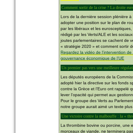
Comment sortir de la crise ? La droite eu
Lors de la dernière session plénière 
adopter une position sur le plan de ro
par les libéraux et les eurosceptique
rédigé par les Verts/ALE et les sociau
joutes parlementaires se cachent de vér
« stratégie 2020 » et comment sortir 
Regardez la vidéo de l’intervention de
gouvernance économique de l’UE
Un premier pas vers une meilleure régulati
Les députés européens de la Commiss
adopté hier la directive sur les fonds 
contre la Grèce et l’Euro ont rappelé 
lever l’opacité qui permet aux gestion
Pour le groupe des Verts au Parlemen
notre groupe aurait aimé un texte plu
Une victoire contre la malbouffe : la « t
La thrombine bovine ou porcine, une 
morceaux de viande, ne terminera pas