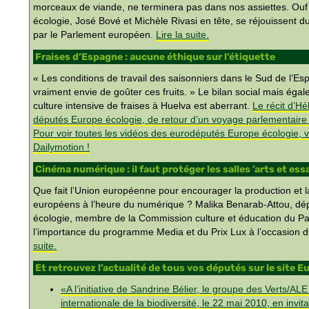
morceaux de viande, ne terminera pas dans nos assiettes. Ou
écologie, José Bové et Michèle Rivasi en tête, se réjouissent 
par le Parlement européen.
Lire la suite.
Fraises d’Espagne : aucune éthique sur l’étiquette
« Les conditions de travail des saisonniers dans le Sud de l’
vraiment envie de goûter ces fruits. » Le bilan social mais éga
culture intensive de fraises à Huelva est aberrant.
Le récit d’H
députés Europe écologie, de retour d’un voyage parlementaire 
Pour voir toutes les vidéos des eurodéputés Europe écologie, v
Dailymotion !
Cinéma numérique : il faut protéger les salles ’arts et ess
Que fait l’Union européenne pour encourager la production et la
européens à l’heure du numérique ? Malika Benarab-Attou, d
écologie, membre de la Commission culture et éducation du P
l’importance du programme Media et du Prix Lux à l’occasion 
suite.
Et retrouvez l’actualité de tous vos députés sur le site E
«A l’initiative de Sandrine Bélier, le groupe des Verts/AL
internationale de la biodiversité, le 22 mai 2010, en invit