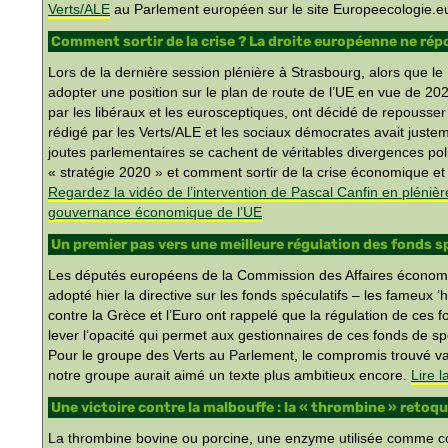
Verts/ALE
au Parlement européen sur le site Europeecologie.eu
Comment sortir de la crise ? La droite européenne ne rép
Lors de la dernière session plénière à Strasbourg, alors que l
adopter une position sur le plan de route de l’UE en vue de 202
par les libéraux et les eurosceptiques, ont décidé de repouss
rédigé par les Verts/ALE et les sociaux démocrates avait juste
joutes parlementaires se cachent de véritables divergences polit
« stratégie 2020 » et comment sortir de la crise économique et
Regardez la vidéo de l’intervention de Pascal Canfin en plénièr
gouvernance économique de l’UE
Un premier pas vers une meilleure régulation des fonds s
Les députés européens de la Commission des Affaires économi
adopté hier la directive sur les fonds spéculatifs – les fameux 
contre la Grèce et l’Euro ont rappelé que la régulation de ces 
lever l’opacité qui permet aux gestionnaires de ces fonds de sp
Pour le groupe des Verts au Parlement, le compromis trouvé v
notre groupe aurait aimé un texte plus ambitieux encore.
Lire l
Une victoire contre la malbouffe : la « thrombine » reto
La thrombine bovine ou porcine, une enzyme utilisée comme c