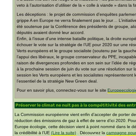
veto à l’autorisation d’utiliser de la « colle à viande » dans la 
Les déceptions : le projet de commission d’enquêtes parlement
grippe A en Europe ne verra finalement pas le jour… L’initiati
été soutenue par la Conférence des présidents de groupe, a
députés avaient donné leur accord.
Enfin, à l’issue d’une intense bataille politique, la droite euro
échouer le vote sur la stratégie de l’UE pour 2020 sur une ré
Verts européens et le groupe socialiste (soutenu par la gauc
l’appui des libéraux, le groupe conservateur du PPE, incapabl
raison de divergences profondes en son sein sur l’idée de régul
à la prochaine session de juin du vote sur une résolution sur l
session les Verts européens et les socialistes représenteront l
l’essentiel de la stratégie New Green deal.
Pour en savoir plus, connectez-vous sur le site
Europeecologi
Préserver le climat ne nuit pas à la compétitivité des en
La Commission européenne vient enfin d’accepter de porter de 
réduction des émissions de gaz à effet de serre d’ici 2020. Po
Europe écologie, cette décision vient à point nommé dans le d
la crédibilité à l’UE
(Lire la suite)
. Découvrez la
campagne pour 