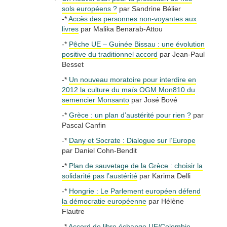
sols européens ?
par Sandrine Bélier
-*
Accès des personnes non-voyantes aux
livres
par Malika Benarab-Attou
-*
Pêche UE – Guinée Bissau : une évolution
positive du traditionnel accord
par Jean-Paul
Besset
-*
Un nouveau moratoire pour interdire en
2012 la culture du maïs OGM Mon810 du
semencier Monsanto
par José Bové
-*
Grèce : un plan d’austérité pour rien ?
par
Pascal Canfin
-*
Dany et Socrate : Dialogue sur l’Europe
par Daniel Cohn-Bendit
-*
Plan de sauvetage de la Grèce : choisir la
solidarité pas l’austérité
par Karima Delli
-*
Hongrie : Le Parlement européen défend
la démocratie européenne
par Hélène
Flautre
-*
Accord de libre échange UE/Colombie-