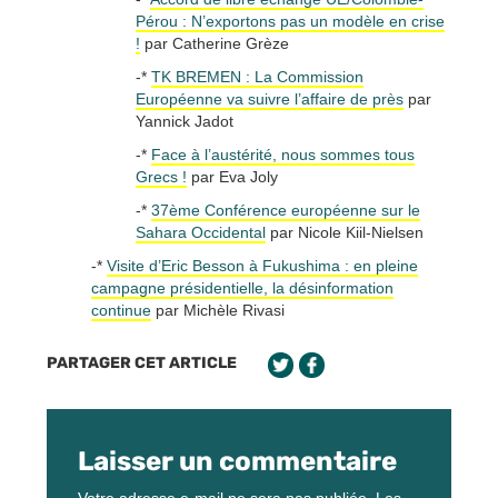
Pérou : N’exportons pas un modèle en crise
!
par Catherine Grèze
-*
TK BREMEN : La Commission
Européenne va suivre l’affaire de près
par
Yannick Jadot
-*
Face à l’austérité, nous sommes tous
Grecs !
par Eva Joly
-*
37ème Conférence européenne sur le
Sahara Occidental
par Nicole Kiil-Nielsen
-*
Visite d’Eric Besson à Fukushima : en pleine
campagne présidentielle, la désinformation
continue
par Michèle Rivasi
PARTAGER CET ARTICLE
Laisser un commentaire
Votre adresse e-mail ne sera pas publiée.
Les