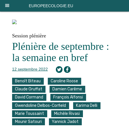
Panneau de gestion des cookies
EUROPEECOLOGIE.EU
Session plénière
Plénière de septembre :
la semaine en bref
12 septembre 2022
Benoît Biteau
Caroline Roose
Claude Gruffat
Damien Carême
David Cormand
François Alfonsi
Gwendoline Delbos-Corfield
Karima Delli
Marie Toussaint
Michèle Rivasi
Mounir Satouri
Yannick Jadot