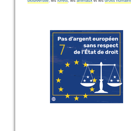
biodiversité
, les
forêts
, les
animaux
et les
droits humain