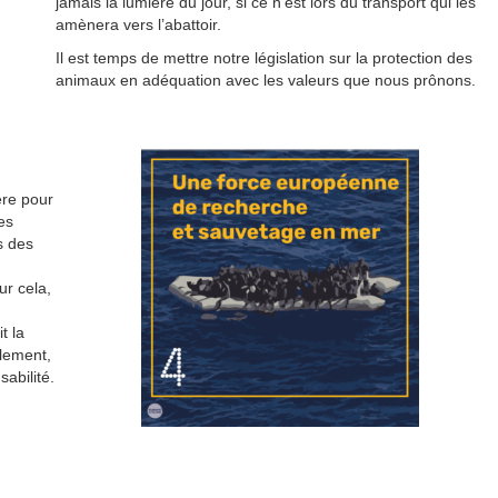
jamais la lumière du jour, si ce n’est lors du transport qui les
amènera vers l’abattoir.
Il est temps de mettre notre législation sur la protection des
animaux en adéquation avec les valeurs que nous prônons.
ère pour
es
s des
ur cela,
t la
alement,
abilité.