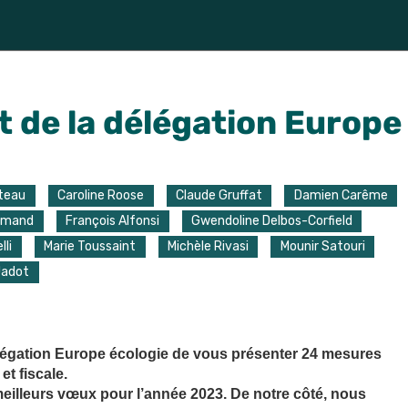
t de la délégation Europe
iteau
Caroline Roose
Claude Gruffat
Damien Carême
rmand
François Alfonsi
Gwendoline Delbos-Corfield
lli
Marie Toussaint
Michèle Rivasi
Mounir Satouri
Jadot
délégation Europe écologie de vous présenter 24 mesures
et fiscale.
eilleurs vœux pour l’année 2023. De notre côté, nous