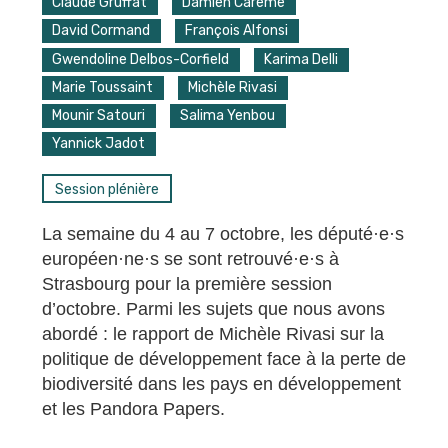
Claude Gruffat
Damien Carême
David Cormand
François Alfonsi
Gwendoline Delbos-Corfield
Karima Delli
Marie Toussaint
Michèle Rivasi
Mounir Satouri
Salima Yenbou
Yannick Jadot
Session plénière
La semaine du 4 au 7 octobre, les député·e·s
européen·ne·s se sont retrouvé·e·s à
Strasbourg pour la première session
d’octobre. Parmi les sujets que nous avons
abordé : le rapport de Michèle Rivasi sur la
politique de développement face à la perte de
biodiversité dans les pays en développement
et les Pandora Papers.