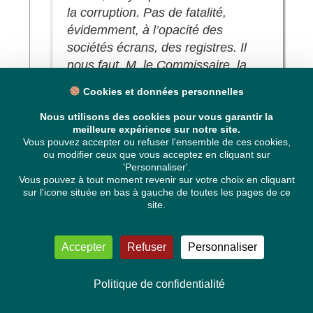
la corruption. Pas de fatalité,
évidemment, à l’opacité des
sociétés écrans, des registres. Il
nous faut, M. le Commissaire, la
transparence totale sur les
Cookies et données personnelles
registres et les sociétés écrans,
qui les dirigent, qui se cachent
Nous utilisons des cookies pour vous garantir la
meilleure expérience sur notre site.
derrière, qui en bénéficient. Pas
Vous pouvez accepter ou refuser l'ensemble de ces cookies,
de fatalité sur les paradis
ou modifier ceux que vous acceptez en cliquant sur
'Personnaliser'.
fiscaux.
Vous pouvez à tout moment revenir sur votre choix en cliquant
On a eu un Conseil européen
sur l'icone située en bas à gauche de toutes les pages de ce
qui a réussi à réduire la liste
site.
noire des paradis fiscaux, au
moment où ces paradis fiscaux
Accepter
Refuser
Personnaliser
sont indiqués dans les Pandora
Papers. On n’a toujours pas la
Politique de confidentialité
fin de l’unanimité au Conseil sur
la fiscalité.