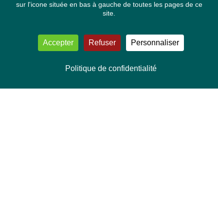
sur l'icone située en bas à gauche de toutes les pages de ce
site.
Accepter
Refuser
Personnaliser
Politique de confidentialité
NOUS CONTACTER
Délégation Europe Ecologie
Groupe Verts/ALE du Parlement européen
ASP 06E210, Rue Wiertz 60,
B-1047 Bruxelles